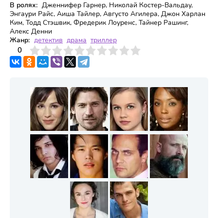
В ролях:
Дженнифер Гарнер, Николай Костер-Вальдау,
Энгаури Райс, Аиша Тайлер, Августо Агилера, Джон Харлан
Ким, Тодд Стэшвик, Фредерик Лоуренс, Тайнер Рашинг,
Алекс Денни
Жанр:
детектив
драма
триллер
3
4
0
5
6
7
8
9
10