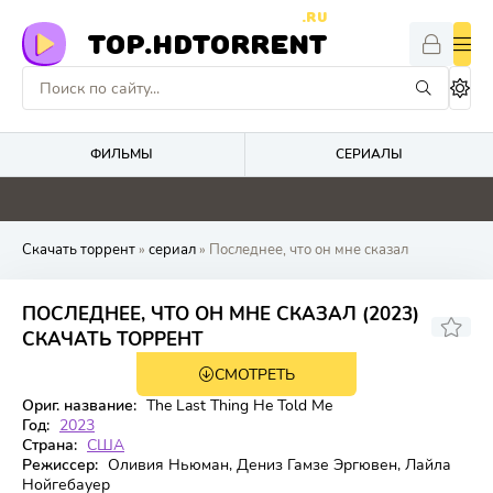
.RU
TOP.HDTORRENT
ФИЛЬМЫ
СЕРИАЛЫ
0
0
0
0
Скачать торрент
»
сериал
» Последнее, что он мне сказал
ПОСЛЕДНЕЕ, ЧТО ОН МНЕ СКАЗАЛ (2023)
6.32
6.6
СКАЧАТЬ ТОРРЕНТ
СМОТРЕТЬ
2 сезон 8 серия
Ориг. название:
The Last Thing He Told Me
Год:
2023
Страна:
США
Режиссер:
Оливия Ньюман, Дениз Гамзе Эргювен, Лайла
Нойгебауер