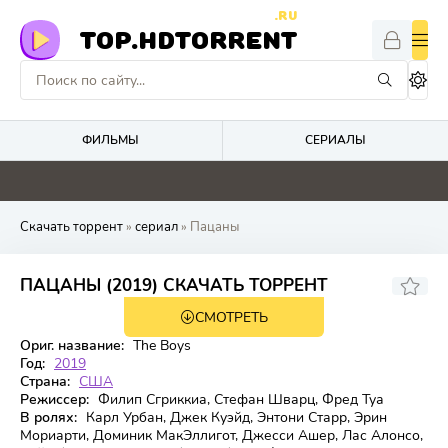
.RU
TOP.HDTORRENT
ФИЛЬМЫ
СЕРИАЛЫ
4.9
0
4.1
2.9
Скачать торрент
»
сериал
» Пацаны
8.281
8.6
ПАЦАНЫ (2019) СКАЧАТЬ ТОРРЕНТ
СМОТРЕТЬ
5 сезон 8 серия
Ориг. название:
The Boys
Год:
2019
Страна:
США
Режиссер:
Филип Сгриккиа, Стефан Шварц, Фред Туа
В ролях:
Карл Урбан, Джек Куэйд, Энтони Старр, Эрин
Мориарти, Доминик МакЭллигот, Джесси Ашер, Лас Алонсо,