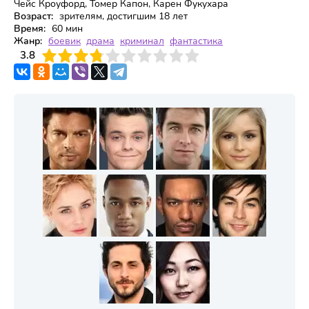
Чейс Кроуфорд, Томер Капон, Карен Фукухара
Возраст:
зрителям, достигшим 18 лет
Время:
60 мин
Жанр:
боевик
драма
криминал
фантастика
3
3.8
4
5
6
7
8
9
10