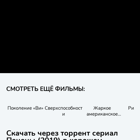
СМОТРЕТЬ ЕЩЁ ФИЛЬМЫ:
Поколение «Ви»
Сверхспособност
Жаркое
Риве
и
американское
лето: Первый
день лагеря
Скачать через торрент сериал