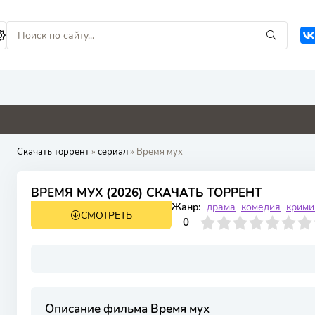
0
9
4.6
0
Скачать торрент
»
сериал
» Время мух
ВРЕМЯ МУХ (2026) СКАЧАТЬ ТОРРЕНТ
Жанр:
драма
комедия
крими
СМОТРЕТЬ
1 сезон 6 серия
0
1
2
3
4
0
5
6
7
8
9
10
Описание фильма Время мух