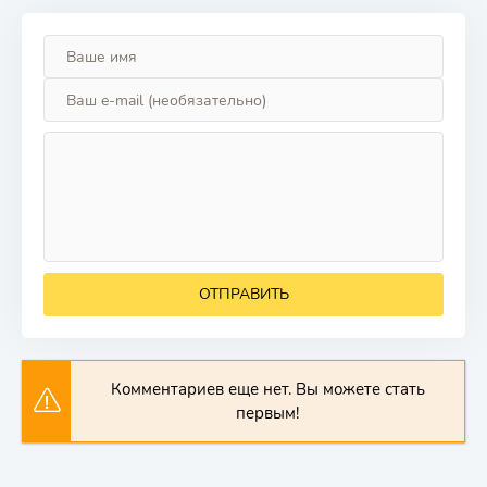
ОТПРАВИТЬ
Комментариев еще нет. Вы можете стать
первым!