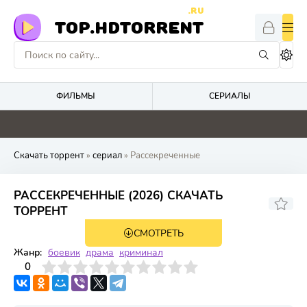
.RU
TOP.HDTORRENT
ФИЛЬМЫ
СЕРИАЛЫ
5.9
0
0
2
Скачать торрент
»
сериал
» Рассекреченные
РАССЕКРЕЧЕННЫЕ (2026) СКАЧАТЬ
ТОРРЕНТ
СМОТРЕТЬ
1 сезон 6 серия
Жанр:
боевик
драма
криминал
3
4
0
5
6
7
8
9
10