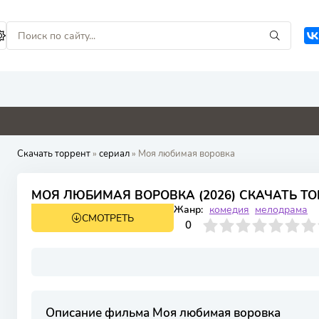
0
9
4.6
0
Скачать торрент
»
сериал
» Моя любимая воровка
МОЯ ЛЮБИМАЯ ВОРОВКА (2026) СКАЧАТЬ ТО
Жанр:
комедия
мелодрама
СМОТРЕТЬ
1 сезон 16 серия
0
1
2
3
4
0
5
6
7
8
9
10
Описание фильма Моя любимая воровка