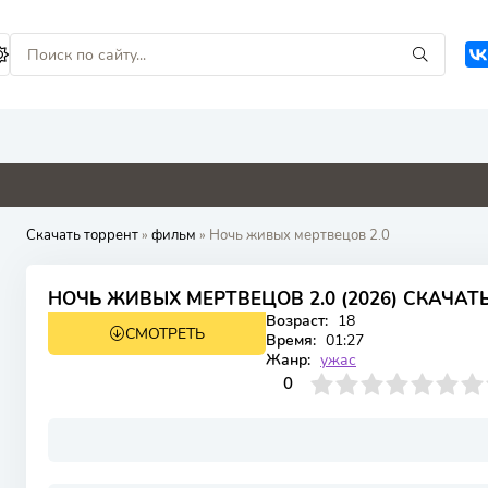
0
4.8
0
9
Скачать торрент
»
фильм
» Ночь живых мертвецов 2.0
НОЧЬ ЖИВЫХ МЕРТВЕЦОВ 2.0 (2026) СКАЧАТ
Возраст:
18
СМОТРЕТЬ
WEB-DL
Время:
01:27
Жанр:
ужас
0
1
2
3
4
0
5
6
7
8
9
10