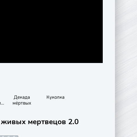
Декада
Куколка
ит
мёртвых
 живых мертвецов 2.0