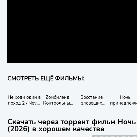
СМОТРЕТЬ ЕЩЁ ФИЛЬМЫ:
Не ходи один в
Zомбилэнд:
Восстание
Ночь
поход 2 / Never
Контрольный
зловещих
принадлеж
Hike Alone 2
выстрел
мертвецов
нам
Скачать через торрент фильм Ночь
(2026) в хорошем качестве