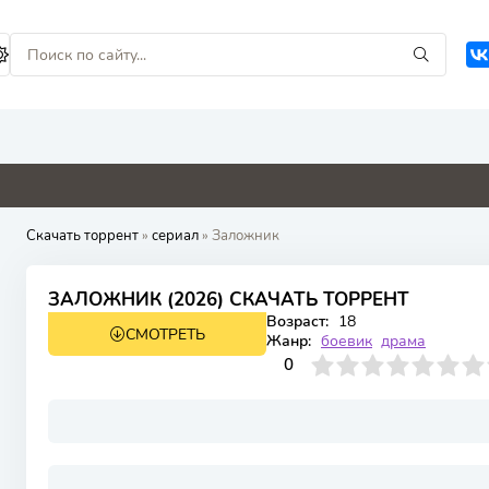
4.6
0
0
0
Скачать торрент
»
сериал
» Заложник
ЗАЛОЖНИК (2026) СКАЧАТЬ ТОРРЕНТ
Возраст:
18
СМОТРЕТЬ
1 сезон 6 серия
Жанр:
боевик
драма
0
1
2
3
4
0
5
6
7
8
9
10