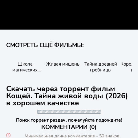
СМОТРЕТЬ ЕЩЁ ФИЛЬМЫ:
Школа
Живая мишень
Тайна древней
Король
магических
гробницы
шк
зверей. Тайна
подземелья
Скачать через торрент фильм
Кощей. Тайна живой воды (2026)
в хорошем качестве
Поиск торрент раздач, пожалуйста подождите!
КОММЕНТАРИИ (0)
Минимальная длина комментария - 50 знаков.