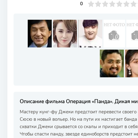
0
1
2
3
4
0
5
6
7
8
9
10
Описание фильма Операция «Панда». Дикая ми
Мастеру кунг-фу Джеки предстоит перевести своего
Сюсю в новый вольер. Но на пути их настигает банд
схватки Джеки срывается со скалы и приходит в себ
Чтобы спасти панду, звезде единоборств предстоит н