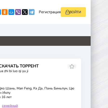
Регистрация
ВОЙТИ
4.1
4.8
5.2
0
 СКАЧАТЬ ТОРРЕНТ
 zhi bi luo qi yu ji
яо Шань, Man Feng, Кэ Да, Пань Биньлун, Цю
ан Инлу
 16 лет
семейный