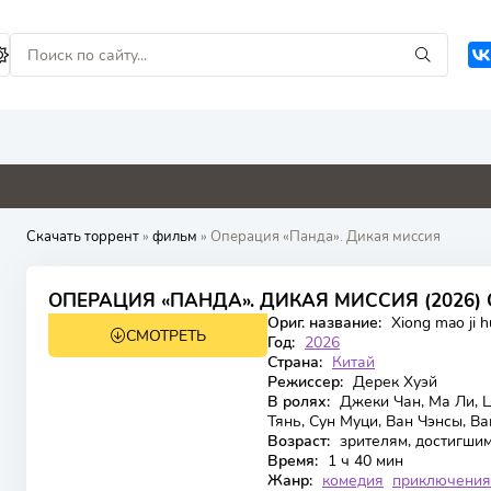
3.4
0
0
0
Скачать торрент
»
фильм
» Операция «Панда». Дикая миссия
7.379
5.6
ОПЕРАЦИЯ «ПАНДА». ДИКАЯ МИССИЯ (2026)
Ориг. название:
Xiong mao ji hua
СМОТРЕТЬ
WEB-DL
Год:
2026
Страна:
Китай
Режиссер:
Дерек Хуэй
В ролях:
Джеки Чан, Ма Ли, Ц
Тянь, Сун Муци, Ван Чэнсы, В
Возраст:
зрителям, достигшим
Время:
1 ч 40 мин
Жанр:
комедия
приключения