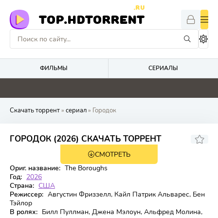
.RU
TOP.HDTORRENT
ФИЛЬМЫ
СЕРИАЛЫ
4.4
4.1
5.2
0
Скачать торрент
»
сериал
» Городок
7.268
ГОРОДОК (2026) СКАЧАТЬ ТОРРЕНТ
СМОТРЕТЬ
1 сезон 8 серия
Ориг. название:
The Boroughs
Год:
2026
Страна:
США
Режиссер:
Августин Фриззелл, Кайл Патрик Альварес, Бен
Тэйлор
В ролях:
Билл Пуллман, Джена Мэлоун, Альфред Молина,