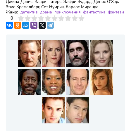
Джина Дэвис, Кларк Питерс, Элфри Вудард, Денис О'Хэр,
Элис Кремелберг, Сет Нумрик, Карлос Миранда
Жанр:
детектив
драма
приключения
фантастика
фэнтези
3
4
0
5
6
7
8
9
10