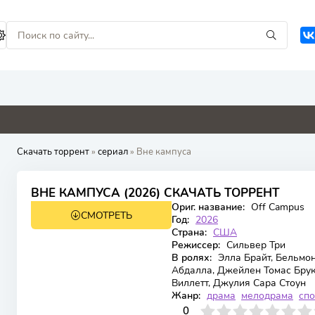
4.8
0
0
0
Скачать торрент
»
сериал
» Вне кампуса
8.237
ВНЕ КАМПУСА (2026) СКАЧАТЬ ТОРРЕНТ
Ориг. название:
Off Campus
СМОТРЕТЬ
1 сезон 8 серия
Год:
2026
Страна:
США
Режиссер:
Сильвер Три
В ролях:
Элла Брайт, Бельмон
Абдалла, Джейлен Томас Брук
Виллетт, Джулия Сара Стоун
Жанр:
драма
мелодрама
спо
0
1
2
3
4
0
5
6
7
8
9
10