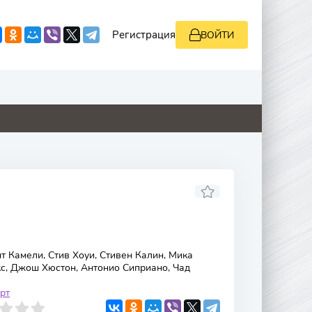
Регистрация
ВОЙТИ
0
4.8
8.8
0
т Камели, Стив Хоуи, Стивен Калин, Мика
с, Джош Хюстон, Антонио Сиприано, Чад
рт