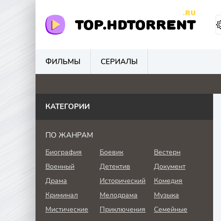
.RU
TOP.HDTORRENT
ФИЛЬМЫ
СЕРИАЛЫ
0
0
4.1
0
КАТЕГОРИИ
ПО ЖАНРАМ
Биография
Боевик
Вестерн
Военный
Детектив
Документ
Драма
Исторический
Комедия
Криминал
Мелодрама
Музыка
Мистические
Приключения
Семейные