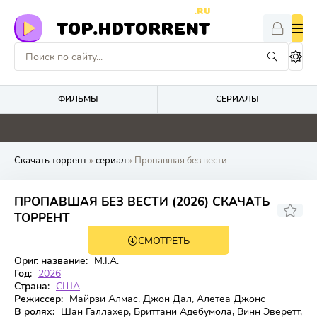
.RU
TOP.HDTORRENT
ФИЛЬМЫ
СЕРИАЛЫ
0
0
2
0
Скачать торрент
»
сериал
» Пропавшая без вести
ПРОПАВШАЯ БЕЗ ВЕСТИ (2026) СКАЧАТЬ
ТОРРЕНТ
СМОТРЕТЬ
1 сезон 9 серия
Ориг. название:
M.I.A.
Год:
2026
Страна:
США
Режиссер:
Майрзи Алмас, Джон Дал, Алетеа Джонс
В ролях:
Шан Галлахер, Бриттани Адебумола, Винн Эверетт,