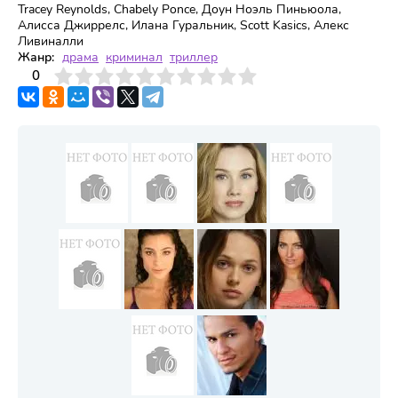
Tracey Reynolds, Chabely Ponce, Доун Ноэль Пиньюола,
Алисса Джиррелс, Илана Гуральник, Scott Kasics, Алекс
Ливиналли
Жанр:
драма
криминал
триллер
3
4
0
5
6
7
8
9
10