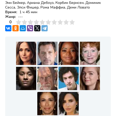
Энн Бейкер, Ариана Дебоуз, Корбин Бернсен, Доминик
Сесса, Элси Фишер, Рома Маффиа, Деми Ловато
Время:
1 ч 45 мин
Жанр:
---
3
4
0
5
6
7
8
9
10