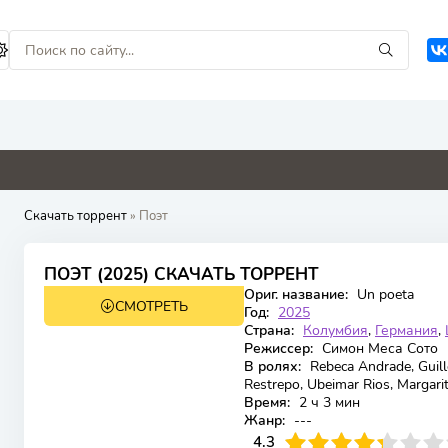
9
0
0
0
Скачать торрент
» Поэт
7.9
ПОЭТ (2025) СКАЧАТЬ ТОРРЕНТ
Ориг. название:
Un poeta
СМОТРЕТЬ
FHD (1080p)
Год:
2025
Страна:
Колумбия
,
Германия
,
Режиссер:
Симон Меса Сото
В ролях:
Rebeca Andrade, Guil
Restrepo, Ubeimar Rios, Margari
Время:
2 ч 3 мин
Жанр:
---
43
1
2
3
4.3
4
5
6
7
8
9
10