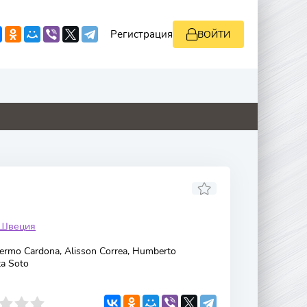
Регистрация
ВОЙТИ
0
0
0
0
Швеция
lermo Cardona, Alisson Correa, Humberto
ta Soto