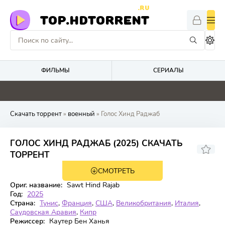
.RU
TOP.HDTORRENT
ФИЛЬМЫ
СЕРИАЛЫ
0
0
0
0
Скачать торрент
»
военный
» Голос Хинд Раджаб
ГОЛОС ХИНД РАДЖАБ (2025) СКАЧАТЬ
6.911
8.3
ТОРРЕНТ
СМОТРЕТЬ
WEB-DL
Ориг. название:
Sawt Hind Rajab
Год:
2025
Страна:
Тунис
,
Франция
,
США
,
Великобритания
,
Италия
,
Саудовская Аравия
,
Кипр
Режиссер:
Каутер Бен Ханья