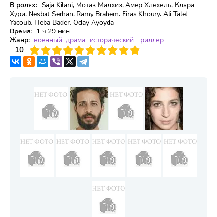
В ролях:
Saja Kilani, Мотаз Малхиз, Амер Хлехель, Клара
Хури, Nesbat Serhan, Ramy Brahem, Firas Khoury, Ali Talel
Yacoub, Heba Bader, Oday Ayoyda
Время:
1 ч 29 мин
Жанр:
военный
драма
исторический
триллер
3
4
10
5
6
7
8
9
10