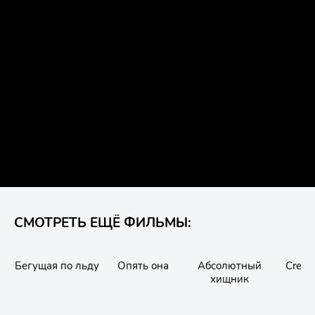
СМОТРЕТЬ ЕЩЁ ФИЛЬМЫ:
Бегущая по льду
Опять она
Абсолютный
Creep
хищник