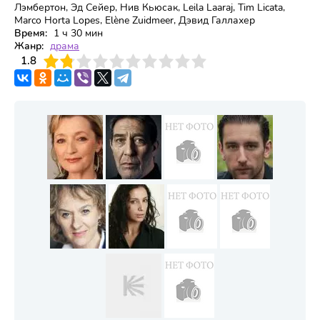
Лэмбертон, Эд Сейер, Нив Кьюсак, Leila Laaraj, Tim Licata,
Marco Horta Lopes, Elène Zuidmeer, Дэвид Галлахер
Время:
1 ч 30 мин
Жанр:
драма
3
1.8
4
5
6
7
8
9
10