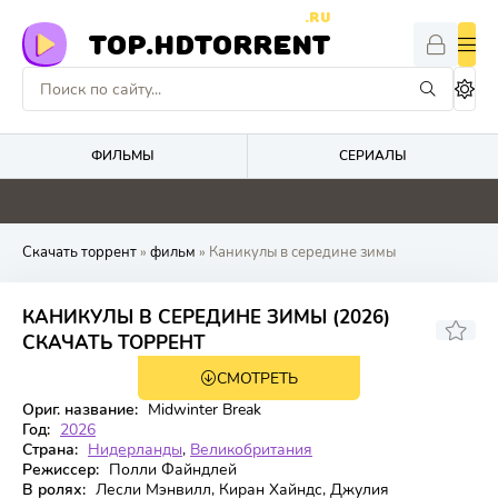
.RU
TOP.HDTORRENT
ФИЛЬМЫ
СЕРИАЛЫ
5.9
2
0
0
Скачать торрент
»
фильм
» Каникулы в середине зимы
КАНИКУЛЫ В СЕРЕДИНЕ ЗИМЫ (2026)
6
СКАЧАТЬ ТОРРЕНТ
СМОТРЕТЬ
WEB-DL
Ориг. название:
Midwinter Break
Год:
2026
Страна:
Нидерланды
,
Великобритания
Режиссер:
Полли Файндлей
В ролях:
Лесли Мэнвилл, Киран Хайндс, Джулия