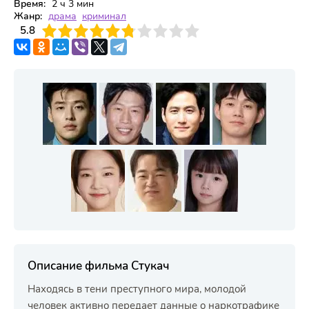
Время:
2 ч 3 мин
Жанр:
драма
криминал
3
5.8
4
5
6
7
8
9
10
Описание фильма Стукач
Находясь в тени преступного мира, молодой
человек активно передает данные о наркотрафике