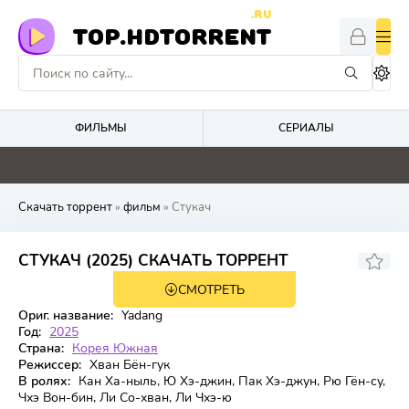
.RU
TOP.HDTORRENT
ФИЛЬМЫ
СЕРИАЛЫ
0
0
0
4.1
Скачать торрент
»
фильм
» Стукач
7.125
6.5
СТУКАЧ (2025) СКАЧАТЬ ТОРРЕНТ
СМОТРЕТЬ
FHD (1080p)
Ориг. название:
Yadang
Год:
2025
Страна:
Корея Южная
Режиссер:
Хван Бён-гук
В ролях:
Кан Ха-ныль, Ю Хэ-джин, Пак Хэ-джун, Рю Гён-су,
Чхэ Вон-бин, Ли Со-хван, Ли Чхэ-ю