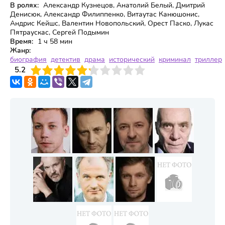
В ролях:
Александр Кузнецов, Анатолий Белый, Дмитрий
Денисюк, Александр Филиппенко, Витаутас Канюшонис,
Андрис Кейшс, Валентин Новопольский, Орест Паско, Лукас
Пятраускас, Сергей Подымин
Время:
1 ч 58 мин
Жанр:
биография
детектив
драма
исторический
криминал
триллер
3
5.2
4
5
6
7
8
9
10