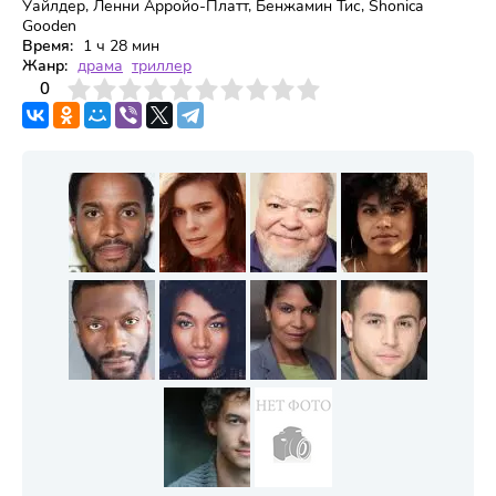
Уайлдер, Ленни Арройо-Платт, Бенжамин Тис, Shonica
Gooden
Время:
1 ч 28 мин
Жанр:
драма
триллер
3
4
0
5
6
7
8
9
10