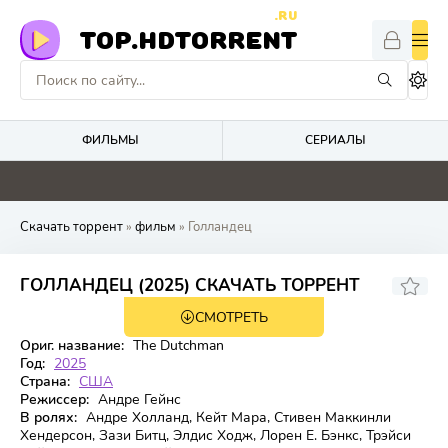
.RU
TOP.HDTORRENT
ФИЛЬМЫ
СЕРИАЛЫ
4.1
5.2
5.1
0
Скачать торрент
»
фильм
» Голландец
6.3
ГОЛЛАНДЕЦ (2025) СКАЧАТЬ ТОРРЕНТ
СМОТРЕТЬ
WEB-DL
Ориг. название:
The Dutchman
Год:
2025
Страна:
США
Режиссер:
Андре Гейнс
В ролях:
Андре Холланд, Кейт Мара, Стивен Маккинли
Хендерсон, Зази Битц, Элдис Ходж, Лорен Е. Бэнкс, Трэйси