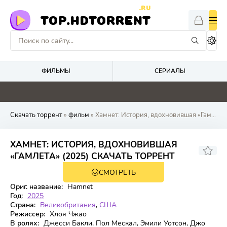
.RU
TOP.HDTORRENT
ФИЛЬМЫ
СЕРИАЛЫ
0
0
0
0
Скачать торрент
»
фильм
» Хамнет: История, вдохновившая «Гамлета»
ХАМНЕТ: ИСТОРИЯ, ВДОХНОВИВШАЯ
7.708
8.1
«ГАМЛЕТА» (2025) СКАЧАТЬ ТОРРЕНТ
СМОТРЕТЬ
WEB-DL
Ориг. название:
Hamnet
Год:
2025
Страна:
Великобритания
,
США
Режиссер:
Хлоя Чжао
В ролях:
Джесси Бакли, Пол Мескал, Эмили Уотсон, Джо