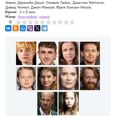
Элвин, Джекоби Джуп, Оливия Лайнс, Джастин Митчелл,
Дэвид Уилмот, Джон Маккэй, Фрея Хэннан-Миллс
Время:
2 ч 5 мин
Жанр:
биография
драма
3
4
0
5
6
7
8
9
10