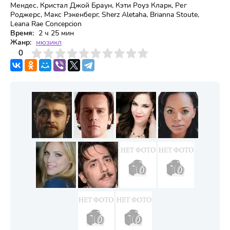
Мендес, Кристал Джой Браун, Кэти Роуз Кларк, Рег
Роджерс, Макс Рэкенберг, Sherz Aletaha, Brianna Stoute,
Leana Rae Concepcion
Время:
2 ч 25 мин
Жанр:
мюзикл
3
4
0
5
6
7
8
9
10