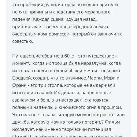
это прозекция души, которая позволяет зрителю
понять причины и следствия его морального
падения. Каждая сцена, идущая назад,
приоткрывает завесу над очередной ложью,
очередным компромиссом, который он заключил с
совестью.
Путешествие обратно в 60-е - это путешествие к
моменту, когда их троица была неразлучна, когда
их глаза горели от одной общей мечты - покорить
Бродвей, создать что-то значимое. Чарли, Мэри и
Фрэнк - это три столпа, которые не выдержали
испытания славой. Их диалоги, наполненные
сарказмом и болью в настоящем, становятся
полными надежды и юношеского огня в прошлом.
Что сильнее - слава, которую можно потрогать, или
дружба, которую можно только потерять? Фильм
исследует, как именно творческий потенциал
Фрэнка был обменян на продюсерское кресло, как