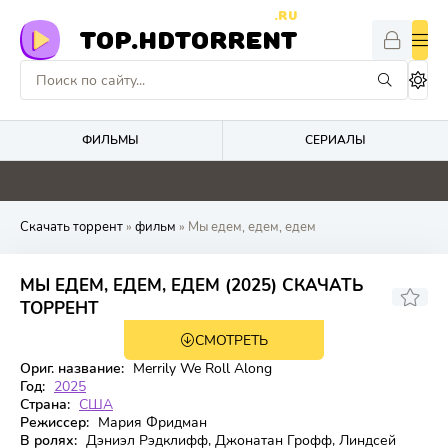
.RU
TOP.HDTORRENT
ФИЛЬМЫ
СЕРИАЛЫ
5.2
5.1
4.1
2.2
Скачать торрент
»
фильм
» Мы едем, едем, едем
МЫ ЕДЕМ, ЕДЕМ, ЕДЕМ (2025) СКАЧАТЬ
8.2
ТОРРЕНТ
СМОТРЕТЬ
WEB-DL
Ориг. название:
Merrily We Roll Along
Год:
2025
Страна:
США
Режиссер:
Мария Фридман
В ролях:
Дэниэл Рэдклифф, Джонатан Грофф, Линдсей