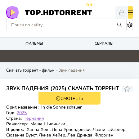
.RU
TOP.HDTORRENT
ФИЛЬМЫ
СЕРИАЛЫ
0
0
0
0
Скачать торрент
»
фильм
» Звук падения
6.723
7.2
ЗВУК ПАДЕНИЯ (2025) СКАЧАТЬ ТОРРЕНТ
СМОТРЕТЬ
WEB-DL
Ориг. название:
In die Sonne schauen
Год:
2025
Страна:
Германия
Режиссер:
Маша Шилински
В ролях:
Ханна Хект, Лена Урцендовски, Лаэни Гайзелер,
Сюзанна Вуэст, Луизе Хейер, Леа Дринда, Флориан