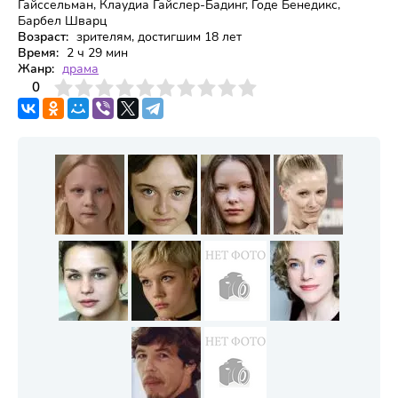
Гайссельман, Клаудиа Гайслер-Бадинг, Годе Бенедикс,
Барбел Шварц
Возраст:
зрителям, достигшим 18 лет
Время:
2 ч 29 мин
Жанр:
драма
3
4
0
5
6
7
8
9
10