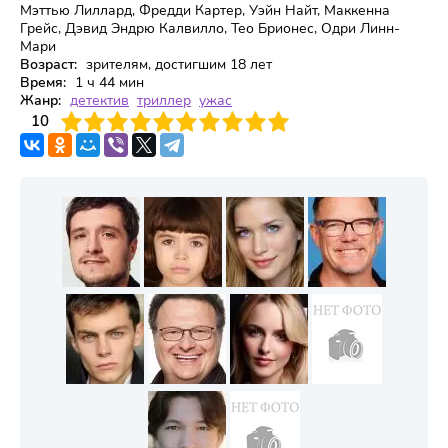
Мэттью Лиллард, Фредди Картер, Уэйн Найт, Маккенна
Грейс, Дэвид Эндрю Калвилло, Тео Брионес, Одри Линн-
Мари
Возраст:
зрителям, достигшим 18 лет
Время:
1 ч 44 мин
Жанр:
детектив
триллер
ужас
3
4
10
5
6
7
8
9
10