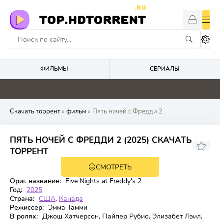
.RU
TOP.HDTORRENT
ФИЛЬМЫ
СЕРИАЛЫ
4.1
5.2
4.8
0
Скачать торрент
»
фильм
» Пять ночей с Фредди 2
ПЯТЬ НОЧЕЙ С ФРЕДДИ 2 (2025) СКАЧАТЬ
6.28
5.5
ТОРРЕНТ
СМОТРЕТЬ
WEB-DL
Ориг. название:
Five Nights at Freddy's 2
Год:
2025
Страна:
США
,
Канада
Режиссер:
Эмма Тамми
В ролях:
Джош Хатчерсон, Пайпер Рубио, Элизабет Лэил,