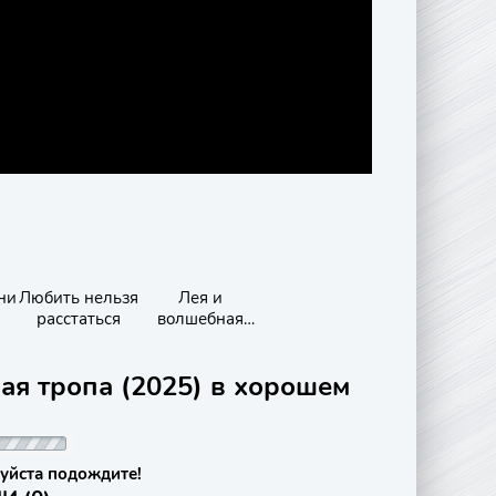
ни
Любить нельзя
Лея и
расстаться
волшебная
карта
ая тропа (2025) в хорошем
уйста подождите!