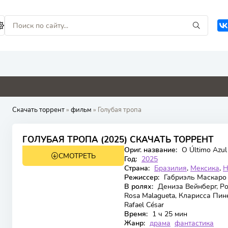
8
0
9
0
0
Скачать торрент
»
фильм
» Голубая тропа
7.2
ГОЛУБАЯ ТРОПА (2025) СКАЧАТЬ ТОРРЕНТ
Ориг. название:
O Último Azul
СМОТРЕТЬ
TS
Год:
2025
Страна:
Бразилия
,
Мексика
,
Н
Режиссер:
Габриэль Маскаро
В ролях:
Дениза Вейнберг, Ро
Rosa Malagueta, Кларисса Пиней
Rafael César
Время:
1 ч 25 мин
Жанр:
драма
фантастика