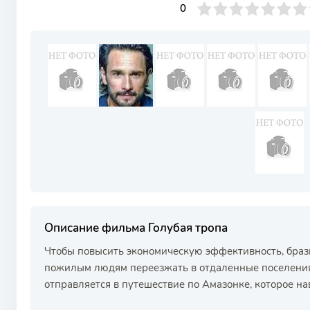
0
1
2
3
4
0
5
6
7
8
9
10
Описание фильма Голубая тропа
Чтобы повысить экономическую эффективность, браз
пожилым людям переезжать в отдаленные поселения
отправляется в путешествие по Амазонке, которое на