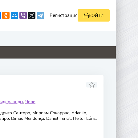
Регистрация
ВОЙТИ
0
0
0
0
идерланды
,
Чили
дриго Санторо, Мириам Сокаррас, Adanilo,
ро, Dimas Mendonça, Daniel Ferrat, Heitor Lóris,