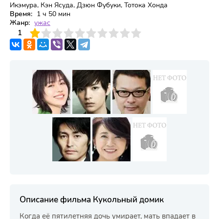
Икэмура, Кэн Ясуда, Дзюн Фубуки, Тотока Хонда
Время:
1 ч 50 мин
Жанр:
ужас
3
4
1
5
6
7
8
9
10
Описание фильма Кукольный домик
Когда её пятилетняя дочь умирает, мать впадает в