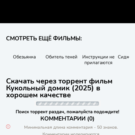
СМОТРЕТЬ ЕЩЁ ФИЛЬМЫ:
Обезьянка
Обитель теней
Инструкции не
Сиджин
прилагаются
кр
Скачать через торрент фильм
Кукольный домик (2025) в
хорошем качестве
Поиск торрент раздач, пожалуйста подождите!
КОММЕНТАРИИ (0)
Минимальная длина комментария - 50 знаков.
Комментарии модерируются