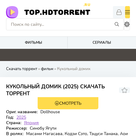
.RU
TOP.HDTORRENT
ФИЛЬМЫ
СЕРИАЛЫ
0
0
4.8
0
Скачать торрент
»
фильм
» Кукольный домик
КУКОЛЬНЫЙ ДОМИК (2025) СКАЧАТЬ
6.8
ТОРРЕНТ
СМОТРЕТЬ
WEB-DL
Ориг. название:
Dollhouse
Год:
2025
Страна:
Япония
Режиссер:
Синобу Ягути
В ролях:
Масами Нагасава, Кодзи Сэто, Тэцуси Танака, Аои