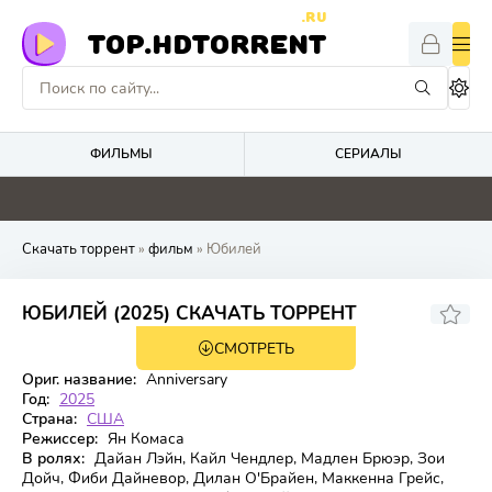
.RU
TOP.HDTORRENT
ФИЛЬМЫ
СЕРИАЛЫ
5.9
0
0
2
Скачать торрент
»
фильм
» Юбилей
6.9
ЮБИЛЕЙ (2025) СКАЧАТЬ ТОРРЕНТ
СМОТРЕТЬ
WEB-DL
Ориг. название:
Anniversary
Год:
2025
Страна:
США
Режиссер:
Ян Комаса
В ролях:
Дайан Лэйн, Кайл Чендлер, Мадлен Брюэр, Зои
Дойч, Фиби Дайневор, Дилан О'Брайен, Маккенна Грейс,