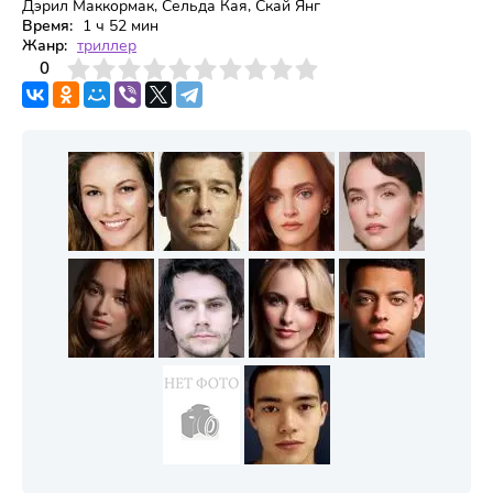
Дэрил Маккормак, Сельда Кая, Скай Янг
Время:
1 ч 52 мин
Жанр:
триллер
3
4
0
5
6
7
8
9
10