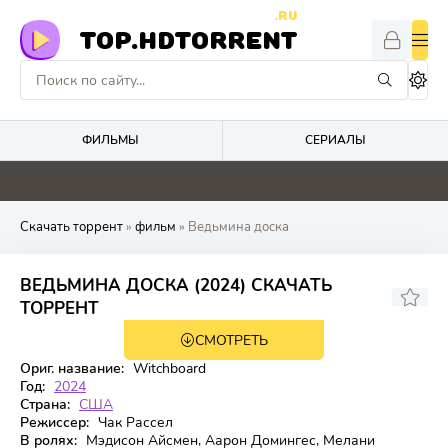
.RU
TOP.HDTORRENT
ФИЛЬМЫ
СЕРИАЛЫ
0
0
0
0
Скачать торрент
»
фильм
» Ведьмина доска
ВЕДЬМИНА ДОСКА (2024) СКАЧАТЬ
5.729
5.7
ТОРРЕНТ
СМОТРЕТЬ
WEB-DL
Ориг. название:
Witchboard
Год:
2024
Страна:
США
Режиссер:
Чак Рассел
В ролях:
Мэдисон Айсмен, Аарон Домингес, Мелани