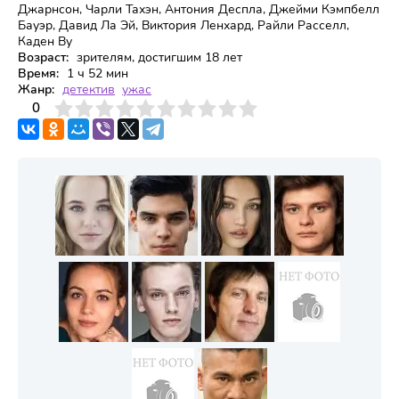
Джарнсон, Чарли Тахэн, Антония Деспла, Джейми Кэмпбелл
Бауэр, Давид Ла Эй, Виктория Ленхард, Райли Расселл,
Каден Ву
Возраст:
зрителям, достигшим 18 лет
Время:
1 ч 52 мин
Жанр:
детектив
ужас
3
4
0
5
6
7
8
9
10