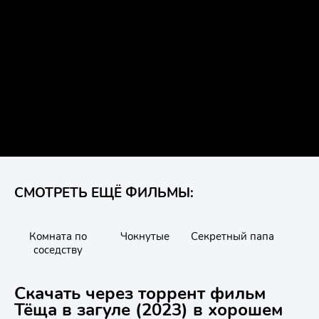
СМОТРЕТЬ ЕЩЁ ФИЛЬМЫ:
Комната по
Чокнутые
Секретный папа
Во
соседству
Скачать через торрент фильм
Тёща в загуле (2023) в хорошем