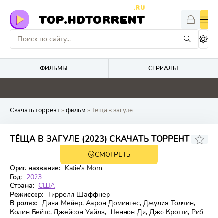
.RU
TOP.HDTORRENT
ФИЛЬМЫ
СЕРИАЛЫ
0
4.1
0
4.8
Скачать торрент
»
фильм
» Тёща в загуле
5
ТЁЩА В ЗАГУЛЕ (2023) СКАЧАТЬ ТОРРЕНТ
СМОТРЕТЬ
WEB-DL
Ориг. название:
Katie's Mom
Год:
2023
Страна:
США
Режиссер:
Тиррелл Шаффнер
В ролях:
Дина Мейер, Аарон Домингес, Джулия Толчин,
Колин Бейтс, Джейсон Уайлз, Шеннон Ди, Джо Кротти, Риб