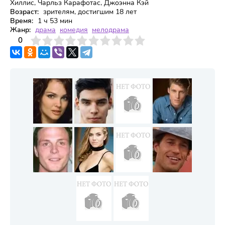
Хиллис, Чарльз Карафотас, Джоэнна Кэй
Возраст:
зрителям, достигшим 18 лет
Время:
1 ч 53 мин
Жанр:
драма
комедия
мелодрама
3
4
0
5
6
7
8
9
10