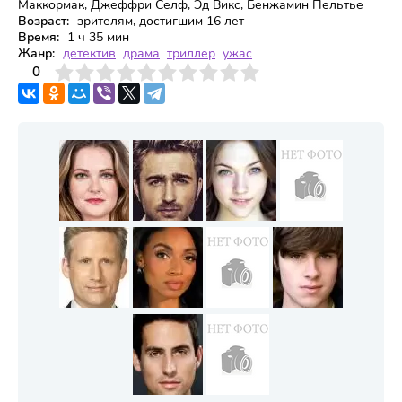
Маккормак, Джеффри Селф, Эд Викс, Бенжамин Пельтье
Возраст:
зрителям, достигшим 16 лет
Время:
1 ч 35 мин
Жанр:
детектив
драма
триллер
ужас
3
4
0
5
6
7
8
9
10