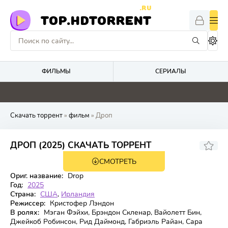
.RU
TOP.HDTORRENT
ФИЛЬМЫ
СЕРИАЛЫ
0
0
0
0
Скачать торрент
»
фильм
» Дроп
6.106
6.2
ДРОП (2025) СКАЧАТЬ ТОРРЕНТ
СМОТРЕТЬ
WEB-DL
Ориг. название:
Drop
Год:
2025
Страна:
США
,
Ирландия
Режиссер:
Кристофер Лэндон
В ролях:
Мэган Фэйхи, Брэндон Скленар, Вайолетт Бин,
Джейкоб Робинсон, Рид Даймонд, Габриэль Райан, Сара