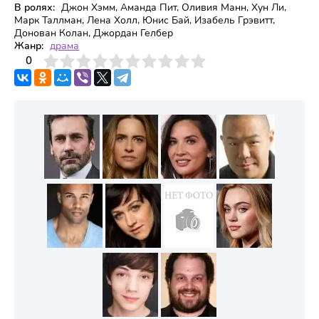
В ролях:
Джон Хэмм, Аманда Пит, Оливия Манн, Хун Ли,
Марк Таллман, Лена Холл, Юнис Бай, Изабель Грэвитт,
Донован Колан, Джордан Гелбер
Жанр:
драма
3
4
0
5
6
7
8
9
10