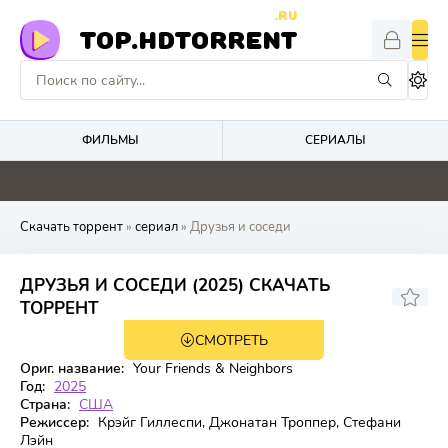
.RU
TOP.HDTORRENT
ФИЛЬМЫ
СЕРИАЛЫ
0
0
0
0
Скачать торрент
»
сериал
» Друзья и соседи
ДРУЗЬЯ И СОСЕДИ (2025) СКАЧАТЬ
7.504
7.7
ТОРРЕНТ
СМОТРЕТЬ
2 сезон 10 серия
Ориг. название:
Your Friends & Neighbors
Год:
2025
Страна:
США
Режиссер:
Крэйг Гиллеспи, Джонатан Троппер, Стефани
Лэйн