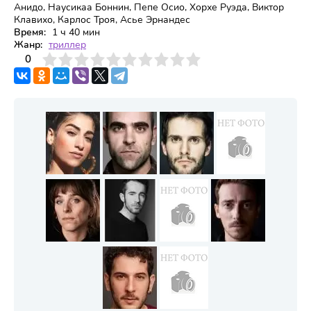
Анидо, Наусикаа Боннин, Пепе Осио, Хорхе Руэда, Виктор
Клавихо, Карлос Троя, Асье Эрнандес
Время:
1 ч 40 мин
Жанр:
триллер
3
4
0
5
6
7
8
9
10