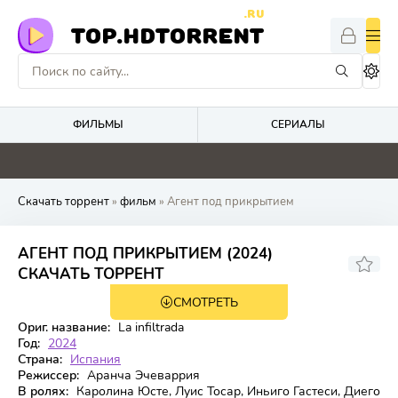
.RU
TOP.HDTORRENT
ФИЛЬМЫ
СЕРИАЛЫ
0
0
0
4.9
Скачать торрент
»
фильм
» Агент под прикрытием
АГЕНТ ПОД ПРИКРЫТИЕМ (2024)
7.2
СКАЧАТЬ ТОРРЕНТ
СМОТРЕТЬ
WEB-DL
Ориг. название:
La infiltrada
Год:
2024
Страна:
Испания
Режиссер:
Аранча Эчеваррия
В ролях:
Каролина Юсте, Луис Тосар, Иньиго Гастеси, Диего