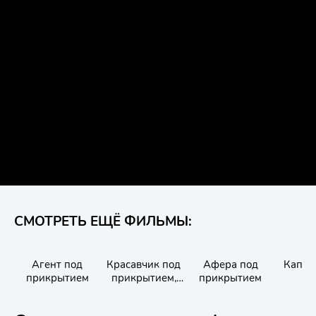
СМОТРЕТЬ ЕЩЁ ФИЛЬМЫ:
Агент под
Красавчик под
Афера под
Капкан
прикрытием
прикрытием,
прикрытием
Ho
или Супершпион