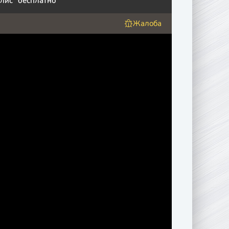
лис" бесплатно
Жалоба