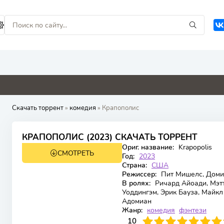
0
0
0
2.2
Скачать торрент
»
комедия
» Крапополис
6.879
6.5
КРАПОПОЛИС (2023) СКАЧАТЬ ТОРРЕНТ
Ориг. название:
Krapopolis
СМОТРЕТЬ
WEBRip
3 сезон 13 серия
Год:
2023
Страна:
США
Режиссер:
Пит Мишелс, Доми
В ролях:
Ричард Айоади, Мэтт
Уоддингэм, Эрик Бауза, Майкл
Адомиан
Жанр:
комедия
фэнтези
100
1
2
3
4
10
5
6
7
8
9
10