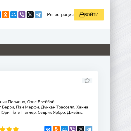
Регистрация
ВОЙТИ
0
0
0
2
ник Полчино, Отис Брейбой
 Берри, Пэм Мерфи, Дункан Трасселл, Ханна
 Юри, Кэти Наглер, Седрик Ярбро, Джеймс