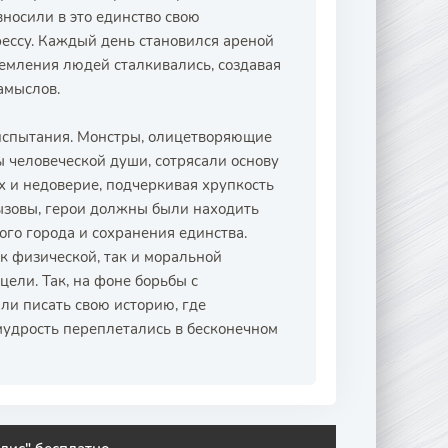
вносили в это единство свою
ессу. Каждый день становился ареной
ремления людей сталкивались, создавая
амыслов.
испытания. Монстры, олицетворяющие
 человеческой души, сотрясали основу
х и недоверие, подчеркивая хрупкость
вызовы, герои должны были находить
ого города и сохранения единства.
 физической, так и моральной
цели. Так, на фоне борьбы с
и писать свою историю, где
мудрость переплетались в бесконечном