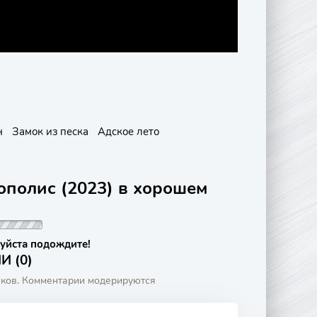
н
Замок из песка
Адское лето
ополис (2023) в хорошем
уйста подождите!
 (0)
аков. Комментарии модерируются