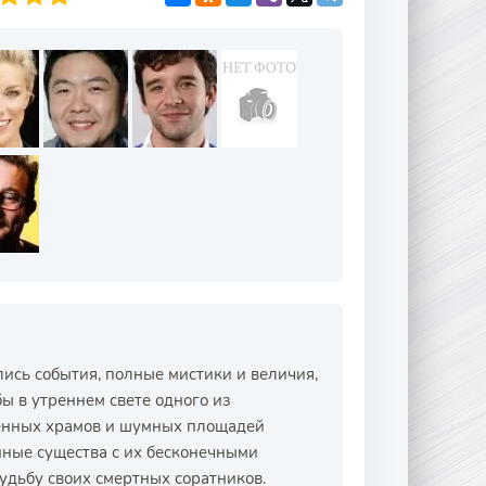
ись события, полные мистики и величия,
ы в утреннем свете одного из
венных храмов и шумных площадей
нные существа с их бесконечными
удьбу своих смертных соратников.