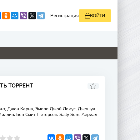
Регистрация
ВОЙТИ
4.6
0
0
5.3
АТЬ ТОРРЕНТ
ант, Джон Карна, Эмили Джой Лемус, Джошуа
иллин, Бен Смит-Петерсен, Sally Sum, Аериал