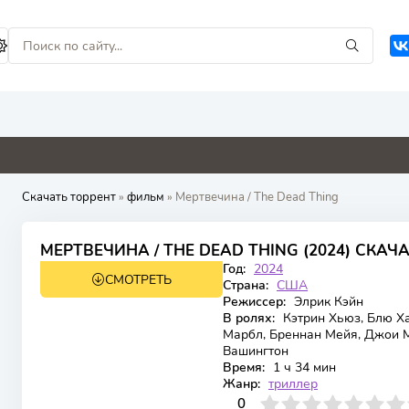
0
0
0
0
Скачать торрент
»
фильм
» Мертвечина / The Dead Thing
5.122
4.7
МЕРТВЕЧИНА / THE DEAD THING (2024) СКАЧ
Год:
2024
СМОТРЕТЬ
WEB-DL
Страна:
США
Режиссер:
Элрик Кэйн
В ролях:
Кэтрин Хьюз, Блю Х
Марбл, Бреннан Мейя, Джои М
Вашингтон
Время:
1 ч 34 мин
Жанр:
триллер
0
1
2
3
4
0
5
6
7
8
9
10