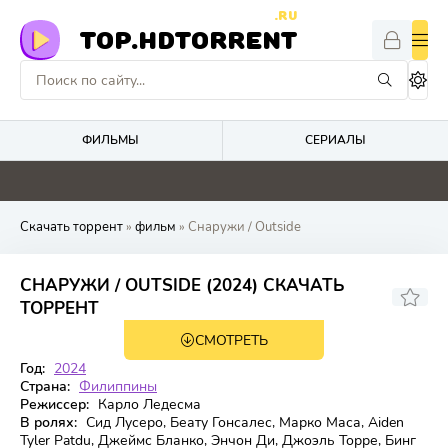
.RU
TOP.HDTORRENT
ФИЛЬМЫ
СЕРИАЛЫ
0
0
0
0
Скачать торрент
»
фильм
» Снаружи / Outside
СНАРУЖИ / OUTSIDE (2024) СКАЧАТЬ
5,1
ТОРРЕНТ
СМОТРЕТЬ
WEB-DL
Год:
2024
Страна:
Филиппины
Режиссер:
Карло Ледесма
В ролях:
Сид Лусеро, Беату Гонсалес, Марко Маса, Aiden
Tyler Patdu, Джеймс Бланко, Энчон Ди, Джоэль Торре, Бинг