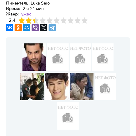
Пиментель, Luka Sero
Время:
2 ч 21 мин
Жанр:
ужас
3
2.4
4
5
6
7
8
9
10