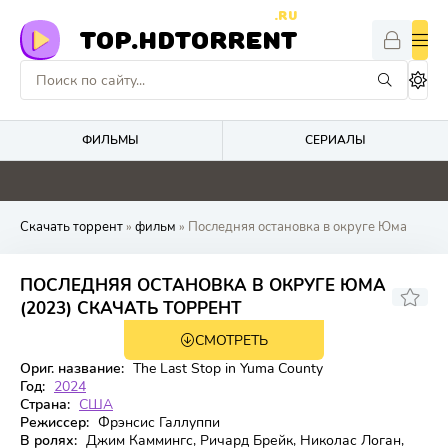
.RU
TOP.HDTORRENT
ФИЛЬМЫ
СЕРИАЛЫ
0
0
0
0
Скачать торрент
»
фильм
» Последняя остановка в округе Юма
ПОСЛЕДНЯЯ ОСТАНОВКА В ОКРУГЕ ЮМА
6,69
6,9
(2023) СКАЧАТЬ ТОРРЕНТ
СМОТРЕТЬ
WEB-DL
Ориг. название:
The Last Stop in Yuma County
Год:
2024
Страна:
США
Режиссер:
Фрэнсис Галлуппи
В ролях:
Джим Каммингс, Ричард Брейк, Николас Логан,