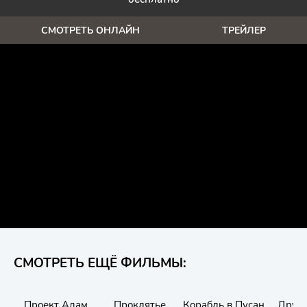
СМОТРЕТЬ ОНЛАЙН
ТРЕЙЛЕР
СМОТРЕТЬ ЕЩЁ ФИЛЬМЫ:
Проект Адам
Проклятье
Корабль в Пусан
Друго