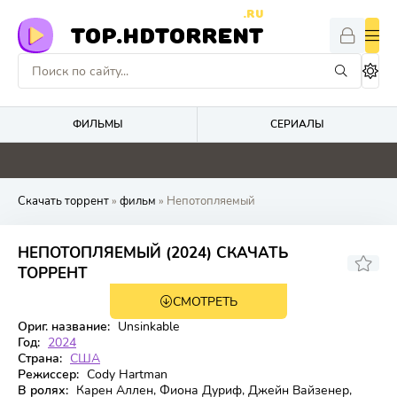
.RU
TOP.HDTORRENT
ФИЛЬМЫ
СЕРИАЛЫ
4.8
0
0
0
Скачать торрент
»
фильм
» Непотопляемый
НЕПОТОПЛЯЕМЫЙ (2024) СКАЧАТЬ
5,308
5,7
ТОРРЕНТ
СМОТРЕТЬ
WEB-DL
Ориг. название:
Unsinkable
Год:
2024
Страна:
США
Режиссер:
Cody Hartman
В ролях:
Карен Аллен, Фиона Дуриф, Джейн Вайзенер,