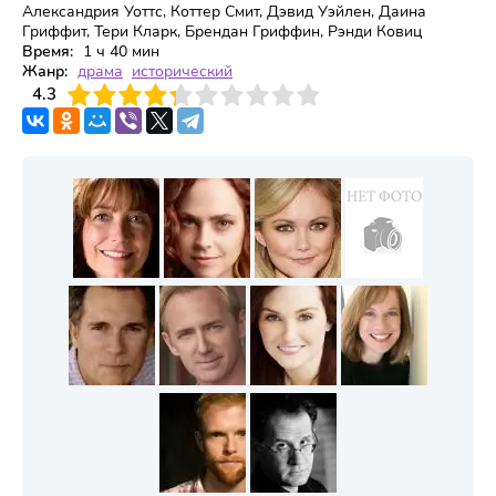
Александрия Уоттс, Коттер Смит, Дэвид Уэйлен, Даина
Гриффит, Тери Кларк, Брендан Гриффин, Рэнди Ковиц
Время:
1 ч 40 мин
Жанр:
драма
исторический
3
4.3
4
5
6
7
8
9
10