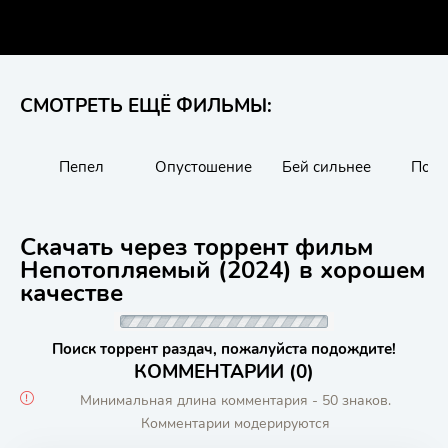
СМОТРЕТЬ ЕЩЁ ФИЛЬМЫ:
Пепел
Опустошение
Бей сильнее
Пож
Скачать через торрент фильм
Непотопляемый (2024) в хорошем
качестве
Поиск торрент раздач, пожалуйста подождите!
КОММЕНТАРИИ (0)
Минимальная длина комментария - 50 знаков.
Комментарии модерируются