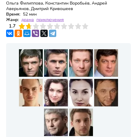
Ольга Филиппова, Константин Воробьёв, Андрей
Аверьянов, Дмитрий Кривошеев
Время:
52 мин
Жанр:
драма
приключения
3
1.7
4
5
6
7
8
9
10