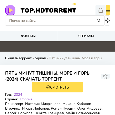
.RU
TOP.HDTORRENT
ФИЛЬМЫ
СЕРИАЛЫ
0
0
2.2
0
Скачать торрент
»
сериал
» Пять минут тишины. Море и горы
ПЯТЬ МИНУТ ТИШИНЫ. МОРЕ И ГОРЫ
7.634
(2024) СКАЧАТЬ ТОРРЕНТ
СМОТРЕТЬ
6 сезон 10 серия
Год:
2024
Страна:
Россия
Режиссер:
Наталия Микрюкова, Михаил Кабанов
В ролях:
Игорь Лифанов, Роман Курцын, Олег Андреев,
Сергей Борисов, Никита Транцеев, Майя Вознесенская,