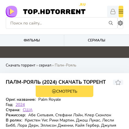
.RU
TOP.HDTORRENT
ФИЛЬМЫ
СЕРИАЛЫ
0
0
0
0
Скачать торрент
»
сериал
» Палм-Рояль
6.583
6.8
ПАЛМ-РОЯЛЬ (2024) СКАЧАТЬ ТОРРЕНТ
СМОТРЕТЬ
2 сезон 10 серия
Ориг. название:
Palm Royale
Год:
2024
Страна:
США
Режиссер:
Абе Сильвия, Стефани Лэйн, Клер Скэнлон
В ролях:
Кристен Уиг, Рики Мартин, Джош Лукас, Лесли
Бибб, Лора Дерн, Эллисон Дженни, Кайя Гербер, Джулия