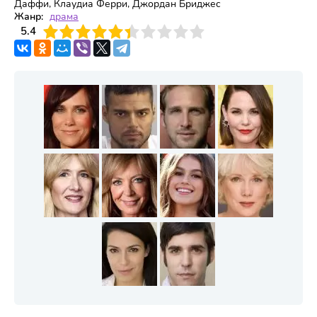
Даффи, Клаудиа Ферри, Джордан Бриджес
Жанр:
драма
3
5.4
4
5
6
7
8
9
10