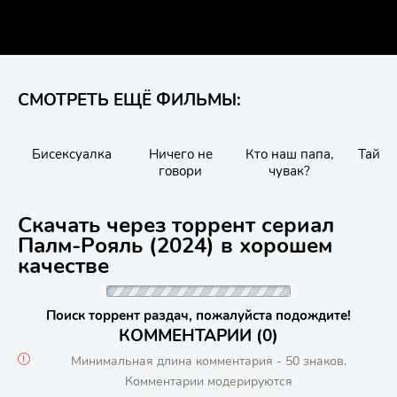
СМОТРЕТЬ ЕЩЁ ФИЛЬМЫ:
Бисексуалка
Ничего не
Кто наш папа,
Тайны
говори
чувак?
Скачать через торрент сериал
Палм-Рояль (2024) в хорошем
качестве
Поиск торрент раздач, пожалуйста подождите!
КОММЕНТАРИИ (0)
Минимальная длина комментария - 50 знаков.
Комментарии модерируются