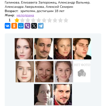
Галинова, Елизавета Запорожец, Александр Вальнер,
Александра Аверьянова, Алексей Секирин
Возраст:
зрителям, достигшим 18 лет
Жанр:
мелодрама
3
4
1
5
6
7
8
9
10