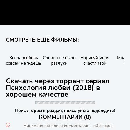
СМОТРЕТЬ ЕЩЁ ФИЛЬМЫ:
Когда любовь
Словно не было
Нарисуй меня
Може
совсем не ждешь
разлуки
счастливой
ве
Скачать через торрент сериал
Психология любви (2018) в
хорошем качестве
Поиск торрент раздач, пожалуйста подождите!
КОММЕНТАРИИ (0)
Минимальная длина комментария - 50 знаков.