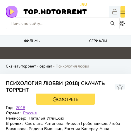
.RU
TOP.HDTORRENT
ФИЛЬМЫ
СЕРИАЛЫ
0
0
0
0
Скачать торрент
»
сериал
» Психология любви
ПСИХОЛОГИЯ ЛЮБВИ (2018) СКАЧАТЬ
6,927
ТОРРЕНТ
СМОТРЕТЬ
1 сезон 4 серия
Год:
2018
Страна:
Россия
Режиссер:
Наталья Углицких
В ролях:
Светлана Антонова, Кирилл Гребенщиков, Люба
Баханкова, Родион Вьюшкин, Евгения Каверау, Анна