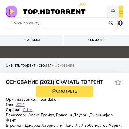
.RU
TOP.HDTORRENT
ФИЛЬМЫ
СЕРИАЛЫ
0
5
0
0
Скачать торрент
»
сериал
» Основание
7.089
7.6
ОСНОВАНИЕ (2021) СКАЧАТЬ ТОРРЕНТ
СМОТРЕТЬ
3 сезон 10 серия
Ориг. название:
Foundation
Год:
2021
Страна:
США
Режиссер:
Алекс Грейвз, Роксанн Доусон, Дженнифер
Фанг
В ролях:
Джаред Харрис, Ли Пейс, Лу Льобелл, Леа Харви,