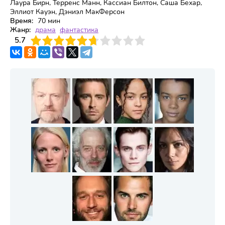
Лаура Бирн, Терренс Манн, Кассиан Билтон, Саша Бехар,
Эллиот Кауэн, Дэниэл МакФерсон
Время:
70 мин
Жанр:
драма
фантастика
3
5.7
4
5
6
7
8
9
10