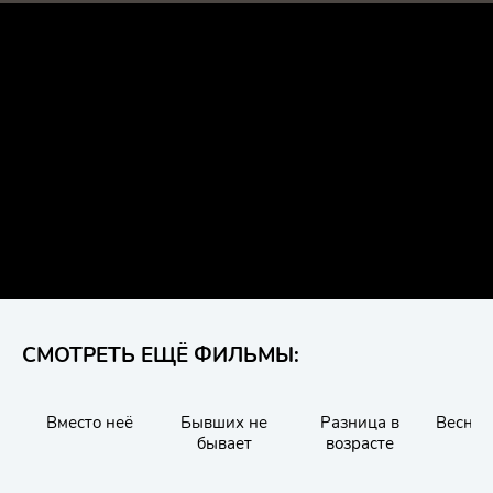
СМОТРЕТЬ ЕЩЁ ФИЛЬМЫ:
Вместо неё
Бывших не
Разница в
Весна 
бывает
возрасте