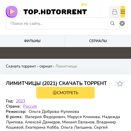
.RU
TOP.HDTORRENT
ФИЛЬМЫ
СЕРИАЛЫ
0
0
0
0
Скачать торрент
»
сериал
» Лимитчицы
7.17
ЛИМИТЧИЦЫ (2021) СКАЧАТЬ ТОРРЕНТ
СМОТРЕТЬ
2 сезон 8 серия
Год:
2023
Страна:
Россия
Режиссер:
Ольга Доброва-Куликова
В ролях:
Валерия Федорович, Маруся Климова, Надежда
Лумпова, Алексей Демидов, Михаил Евланов, Владимир
Кошевой, Екатерина Кобба, Ольга Лапшина, Сергей