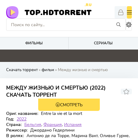
.RU
TOP.HDTORRENT
ФИЛЬМЫ
СЕРИАЛЫ
0
0
0
0
Скачать торрент
»
фильм
» Между жизнью и смертью
МЕЖДУ ЖИЗНЬЮ И СМЕРТЬЮ (2022)
6,316
5,7
СКАЧАТЬ ТОРРЕНТ
СМОТРЕТЬ
BDRip
Ориг. название:
Entre la vie et la mort
Год:
2022
Страна:
Бельгия
,
Франция
,
Испания
Режиссер:
Джордано Гедерлини
В ролях:
Антонио де ла Торре, Марина Вакт, Оливье Гурме,