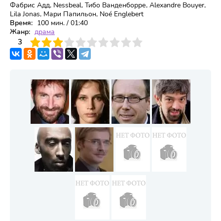
Фабрис Адд, Nessbeal, Тибо Ванденборре, Alexandre Bouyer,
Lila Jonas, Мари Папильон, Noé Englebert
Время:
100 мин. / 01:40
Жанр:
драма
3
4
3
5
6
7
8
9
10