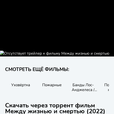
СМОТРЕТЬ ЕЩЁ ФИЛЬМЫ:
Уховёртка
Пожарные
Банды Лос-
Посл
Анджелеса /
кл
Maze of Fate
Скачать через торрент фильм
Между жизнью и смертью (2022)