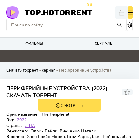
.RU
TOP.HDTORRENT
ФИЛЬМЫ
СЕРИАЛЫ
0
0
4.9
4.8
Скачать торрент
»
сериал
» Периферийные устройства
ПЕРИФЕРИЙНЫЕ УСТРОЙСТВА (2022)
7,029
7,6
СКАЧАТЬ ТОРРЕНТ
СМОТРЕТЬ
1 сезон 8 серия
Ориг. название:
The Peripheral
Год:
2022
Страна:
США
Режиссер:
Олрик Райли, Винченцо Натали
В ролях:
Хлоя Грейс Морец, Гари Карр, Джек Рейнор, Julian