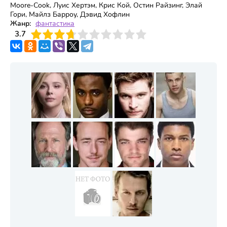
Moore-Cook, Луис Хертэм, Крис Кой, Остин Райзинг, Элай
Гори, Майлз Барроу, Дэвид Хофлин
Жанр:
фантастика
3
3.7
4
5
6
7
8
9
10