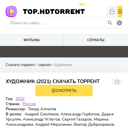
.RU
TOP.HDTORRENT
ФИЛЬМЫ
СЕРИАЛЫ
4.1
0
4.8
8.8
Скачать торрент
»
сериал
» Художник
7.596
ХУДОЖНИК (2021) СКАЧАТЬ ТОРРЕНТ
СМОТРЕТЬ
2 сезон 12 серия
Год:
2022
Страна:
Россия
Режиссер:
Тимур Алпатов
В ролях:
Андрей Смоляков, Александр Горбатов, Дарья
Урсуляк, Александр Устюгов, Сергей Газаров, Марина
Александрова, Андрей Мерзликин, Виктор Добронравов,