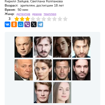
Кирилл Зайцев, Светлана Колпакова
Возраст:
зрителям, достигшим 18 лет
Время:
50 мин
Жанр:
детектив
драма
триллер
3
4
3
5
6
7
8
9
10