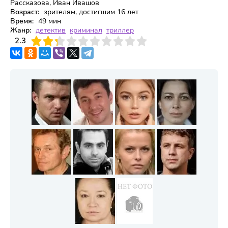
Рассказова, Иван Ивашов
Возраст:
зрителям, достигшим 16 лет
Время:
49 мин
Жанр:
детектив
криминал
триллер
3
2.3
4
5
6
7
8
9
10