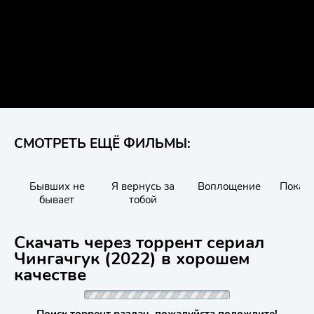
СМОТРЕТЬ ЕЩЁ ФИЛЬМЫ:
Бывших не
Я вернусь за
Воплощение
Пока н
бывает
тобой
зн
Скачать через торрент сериал
Чингачгук (2022) в хорошем
качестве
Поиск торрент раздач, пожалуйста подождите!