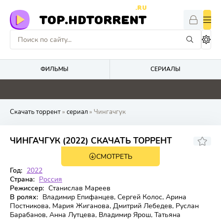
.RU
TOP.HDTORRENT
ФИЛЬМЫ
СЕРИАЛЫ
0
0
0
4.4
Скачать торрент
»
сериал
» Чингачгук
6,339
ЧИНГАЧГУК (2022) СКАЧАТЬ ТОРРЕНТ
СМОТРЕТЬ
1 сезон 20 серия
Год:
2022
Страна:
Россия
Режиссер:
Станислав Мареев
В ролях:
Владимир Епифанцев, Сергей Колос, Арина
Постникова, Мария Жиганова, Дмитрий Лебедев, Руслан
Барабанов, Анна Лутцева, Владимир Ярош, Татьяна