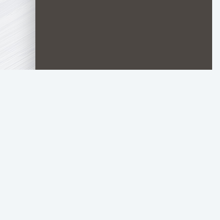
TOP.HDTORRENT
.RU