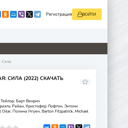
Регистрация
ВОЙТИ
0
2.2
0
0
: Сила
Я: СИЛА (2022) СКАЧАТЬ
Тейлор, Барт Венрич
риэль Райан, Кристофер Лофтон, Энтони
Oilar, Полина Нгуен, Barton Fitzpatrick, Michael