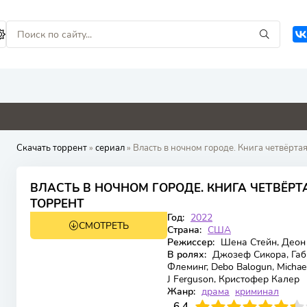
0
0
0
0
Скачать торрент
»
сериал
» Власть в ночном городе. Книга четвёртая
ВЛАСТЬ В НОЧНОМ ГОРОДЕ. КНИГА ЧЕТВЁРТА
7.72
8.1
ТОРРЕНТ
Год:
2022
СМОТРЕТЬ
3 сезон 10 серия
Страна:
США
Режиссер:
Шена Стейн, Деон 
В ролях:
Джозеф Сикора, Габ
Флеминг, Debo Balogun, Michael 
J Ferguson, Кристофер Калер
Жанр:
драма
криминал
64
1
2
3
6.4
4
5
6
7
8
9
10