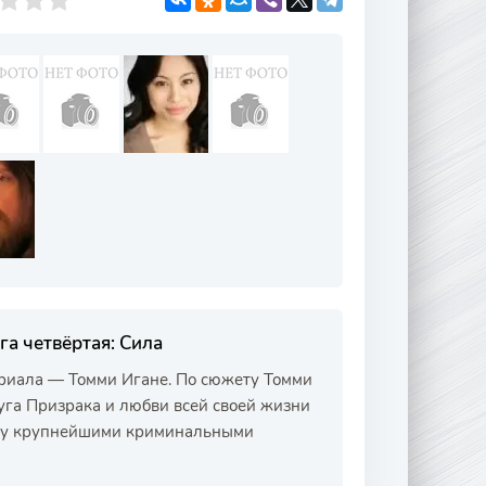
га четвёртая: Сила
ериала — Томми Игане. По сюжету Томми
руга Призрака и любви всей своей жизни
жду крупнейшими криминальными