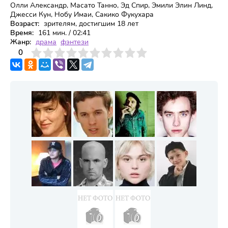
Олли Александр, Масато Танно, Эд Спир, Эмили Элин Линд,
Джесси Кун, Нобу Имаи, Сакико Фукухара
Возраст:
зрителям, достигшим 18 лет
Время:
161 мин. / 02:41
Жанр:
драма
фэнтези
3
4
0
5
6
7
8
9
10