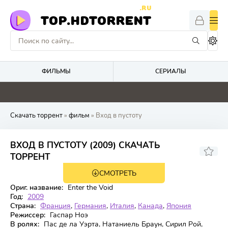
.RU
TOP.HDTORRENT
ФИЛЬМЫ
СЕРИАЛЫ
0
4.9
4.8
4.1
Скачать торрент
»
фильм
» Вход в пустоту
ВХОД В ПУСТОТУ (2009) СКАЧАТЬ
7,215
7,2
ТОРРЕНТ
СМОТРЕТЬ
BDRip
Ориг. название:
Enter the Void
Год:
2009
Страна:
Франция
,
Германия
,
Италия
,
Канада
,
Япония
Режиссер:
Гаспар Ноэ
В ролях:
Пас де ла Уэрта, Натаниель Браун, Сирил Рой,