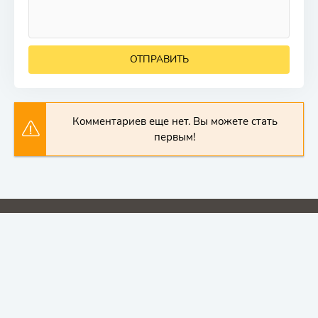
ОТПРАВИТЬ
Комментариев еще нет. Вы можете стать
первым!