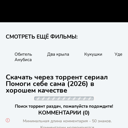
СМОТРЕТЬ ЕЩЁ ФИЛЬМЫ:
Обитель
Два крыла
Кукушки
Удерж
Анубиса
Скачать через торрент сериал
Помоги себе сама (2026) в
хорошем качестве
Поиск торрент раздач, пожалуйста подождите!
КОММЕНТАРИИ (0)
Минимальная длина комментария - 50 знаков.
Комментарии модерируются