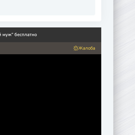
й муж" бесплатно
Жалоба