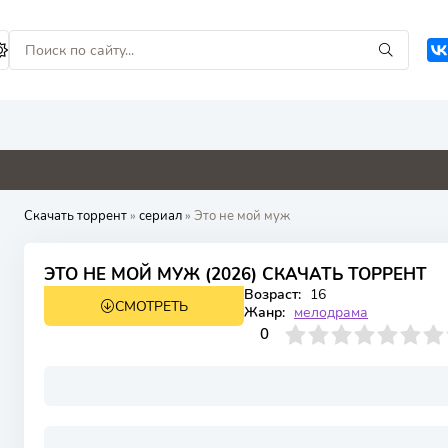
0
4.1
0
4.8
Скачать торрент
»
сериал
» Это не мой муж
ЭТО НЕ МОЙ МУЖ (2026) СКАЧАТЬ ТОРРЕНТ
Возраст:
16
СМОТРЕТЬ
1 сезон 4 серия
Жанр:
мелодрама
0
1
2
3
4
0
5
6
7
8
9
10